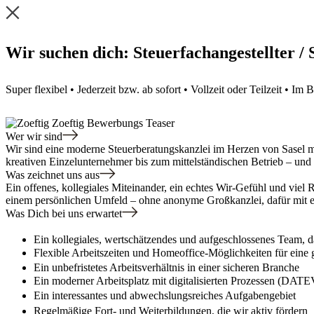
Wir suchen dich: Steuerfachangestellter / 
Super flexibel • Jederzeit bzw. ab sofort • Vollzeit oder Teilzeit • I
Wer wir sind
Wir sind eine moderne Steuerberatungskanzlei im Herzen von Sasel
kreativen Einzelunternehmer bis zum mittelständischen Betrieb – und
Was zeichnet uns aus
Ein offenes, kollegiales Miteinander, ein echtes Wir-Gefühl und vie
einem persönlichen Umfeld – ohne anonyme Großkanzlei, dafür mit 
Was Dich bei uns erwartet
Ein kollegiales, wertschätzendes und aufgeschlossenes Team, d
Flexible Arbeitszeiten und Homeoffice-Möglichkeiten für eine
Ein unbefristetes Arbeitsverhältnis in einer sicheren Branche
Ein moderner Arbeitsplatz mit digitalisierten Prozessen (DATE
Ein interessantes und abwechslungsreiches Aufgabengebiet
Regelmäßige Fort- und Weiterbildungen, die wir aktiv förder